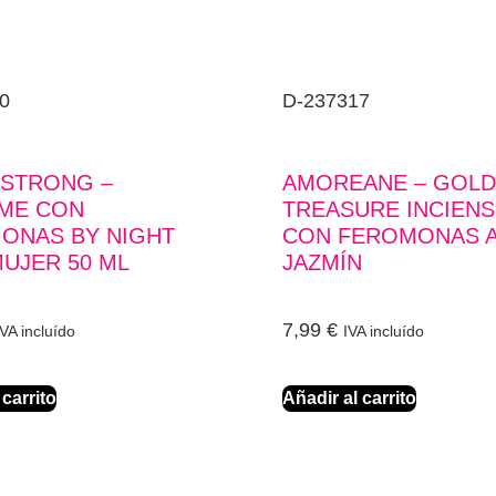
0
D-237317
STRONG –
AMOREANE – GOL
ME CON
TREASURE INCIEN
ONAS BY NIGHT
CON FEROMONAS 
UJER 50 ML
JAZMÍN
7,99
€
IVA incluído
IVA incluído
 carrito
Añadir al carrito