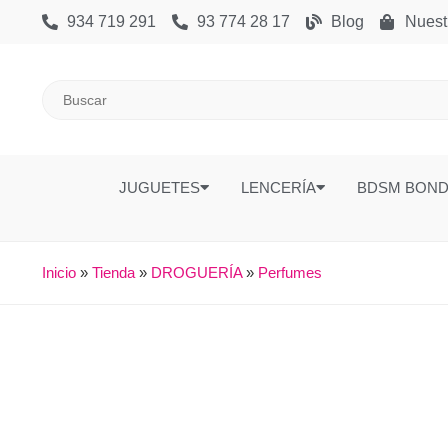
934 719 291
93 774 28 17
Blog
Nuest
JUGUETES
LENCERÍA
BDSM BON
Inicio
»
Tienda
»
DROGUERÍA
»
Perfumes