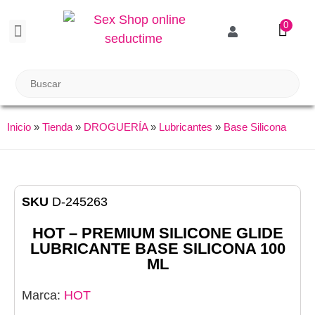
0
BIENESTAR SEXUAL
Reuniones Tupper Sex
Inicio
»
Tienda
»
DROGUERÍA
»
Lubricantes
»
Base Silicona
SKU
D-245263
HOT – PREMIUM SILICONE GLIDE
LUBRICANTE BASE SILICONA 100
ML
Marca:
HOT