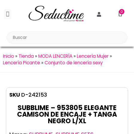
0
BDSM BONDAGE
BIENESTAR SEXUAL
Reuniones Tupper Sex
Inicio
»
Tienda
»
MODA LENCERÍA
»
Lencería Mujer
»
Lencería Picante
»
Conjunto de lencería sexy
SKU
D-242153
SUBBLIME – 953805 ELEGANTE
CAMISON DE ENCAJE + TANGA
NEGRO L/XL