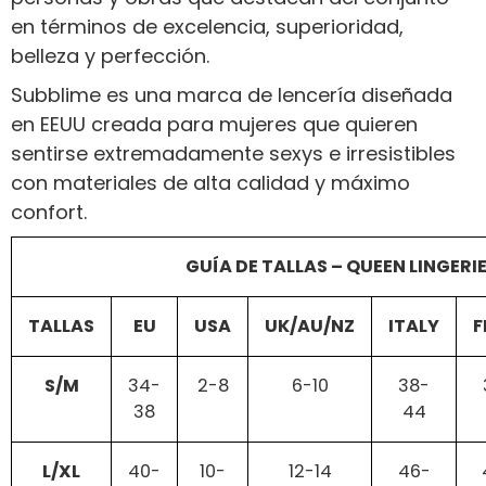
en términos de excelencia, superioridad,
belleza y perfección.
Subblime es una marca de lencería diseñada
en EEUU creada para mujeres que quieren
sentirse extremadamente sexys e irresistibles
con materiales de alta calidad y máximo
confort.
GUÍA DE TALLAS – QUEEN LINGERI
TALLAS
EU
USA
UK/AU/NZ
ITALY
F
S/M
34-
2-8
6-10
38-
38
44
L/XL
40-
10-
12-14
46-