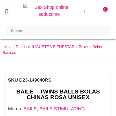
0
BIENESTAR SEXUAL
Reuniones Tupper Sex
Inicio
»
Tienda
»
JUGUETES BIENESTAR
»
Bolas
»
Bolas
Basicas
SKU
D23-149040RS
BAILE – TWINS BALLS BOLAS
CHINAS ROSA UNISEX
Marca:
BAILE
,
BAILE STIMULATING