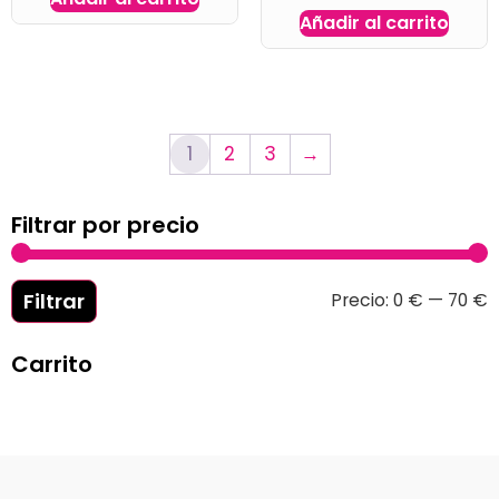
Añadir al carrito
1
2
3
→
Filtrar por precio
Filtrar
Precio:
0 €
—
70 €
Carrito