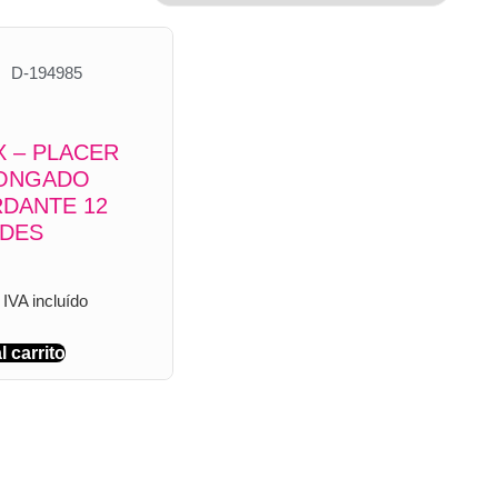
D-194985
 – PLACER
ONGADO
DANTE 12
ADES
IVA incluído
l carrito