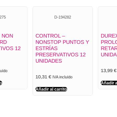
275
D-194282
 NON
CONTROL –
DUREX
ARD
NONSTOP PUNTOS Y
PROL
IVOS 12
ESTRÍAS
RETAR
PRESERVATIVOS 12
UNID
UNIDADES
13,99
€
luído
10,31
€
IVA incluído
to
Añadir a
Añadir al carrito