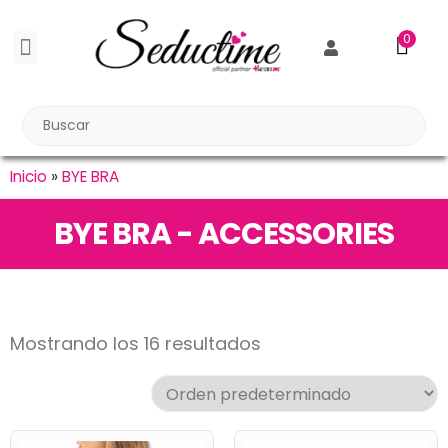
0
BDSM BONDAGE
BIENESTAR SEXUAL
Reuniones Tupper Sex
Inicio
»
BYE BRA
BYE BRA - ACCESSORIES
Mostrando los 16 resultados