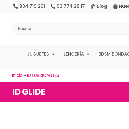
934 719 291
93 774 28 17
Blog
Nue
JUGUETES
LENCERÍA
BDSM BONDA
Inicio
»
ID LUBRICANTES
ID GLIDE