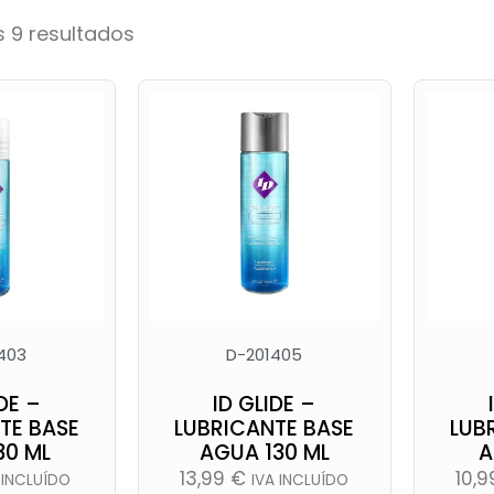
 9 resultados
403
D-201405
DE –
ID GLIDE –
TE BASE
LUBRICANTE BASE
LUB
30 ML
AGUA 130 ML
A
13,99
€
10,
 INCLUÍDO
IVA INCLUÍDO