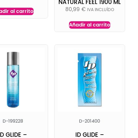
NATURAL FEEL 1900 ML
80,99
€
IVA INCLUÍDO
dir al carrito
Añadir al carrito
D-199228
D-201400
ID GLIDE –
ID GLIDE –