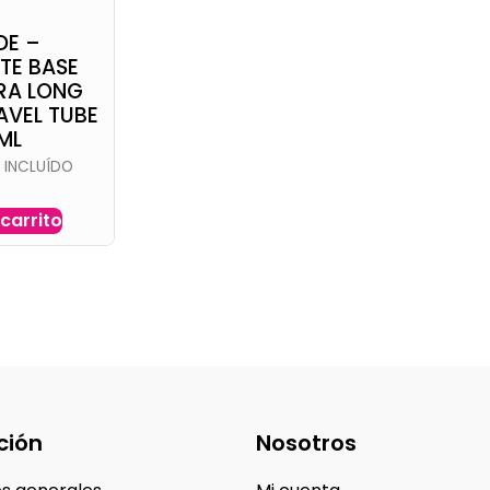
DE –
TE BASE
RA LONG
AVEL TUBE
 ML
A INCLUÍDO
 carrito
ción
Nosotros