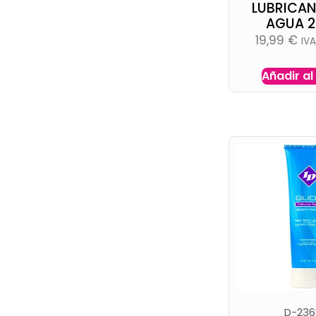
LUBRICAN
AGUA 2
19,99
€
IV
Añadir al
D-236