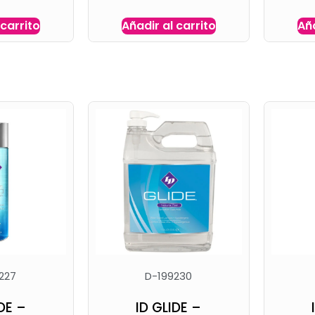
 carrito
Añadir al carrito
Aña
227
D-199230
DE –
ID GLIDE –