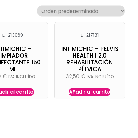
D-213069
D-217131
NTIMICHIC –
INTIMICHIC – PELVIS
LIMPIADOR
HEALTH I 2.0
NFECTANTE 150
REHABILITACIÓN
ML
PÉLVICA
9
€
32,50
€
IVA INCLUÍDO
IVA INCLUÍDO
dir al carrito
Añadir al carrito