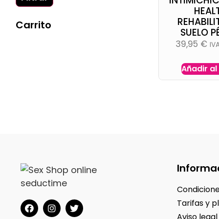
INTIMICHIC
HEALT
REHABIL
Carrito
SUELO P
39,95
€
IV
Añadir al
Informa
Condicione
Tarifas y p
Aviso legal