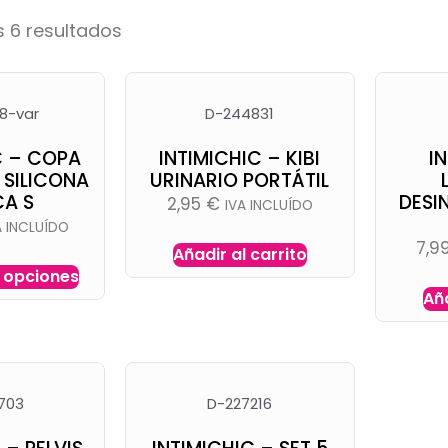
 6 resultados
8-var
D-244831
C – COPA
INTIMICHIC – KIBI
I
 SILICONA
URINARIO PORTÁTIL
CA S
DESI
2,95
€
IVA INCLUÍDO
A INCLUÍDO
7,9
Añadir al carrito
 opciones
Aña
703
D-227216