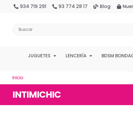
934 719 291
93 774 28 17
Blog
Nue
JUGUETES
LENCERÍA
BDSM BONDA
Inicio
INTIMICHIC