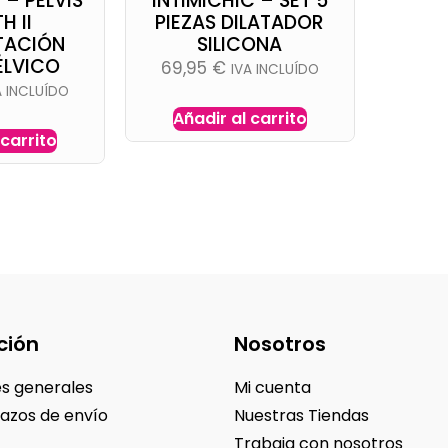
 – PELVIS
INTIMICHIC – SET 5
H II
PIEZAS DILATADOR
ITACIÓN
SILICONA
ÉLVICO
69,95
€
IVA INCLUÍDO
A INCLUÍDO
Añadir al carrito
 carrito
ción
Nosotros
s generales
Mi cuenta
lazos de envío
Nuestras Tiendas
Trabaja con nosotros