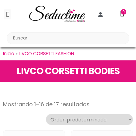
0
BDSM BONDAGE
BIENESTAR SEXUAL
Reuniones Tupper Sex
Inicio
»
LIVCO CORSETTI FASHION
LIVCO CORSETTI BODIES
Mostrando 1–16 de 17 resultados