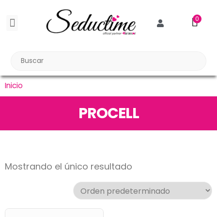
0
BDSM BONDAGE
BIENESTAR SEXUAL
Reuniones Tupper Sex
Inicio
PROCELL
Mostrando el único resultado