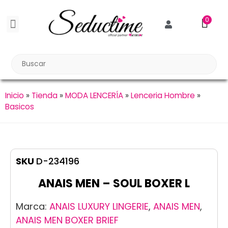
0
BDSM BONDAGE
BIENESTAR SEXUAL
Reuniones Tupper Sex
Inicio
»
Tienda
»
MODA LENCERÍA
»
Lenceria Hombre
»
Basicos
SKU
D-234196
ANAIS MEN – SOUL BOXER L
Marca:
ANAIS LUXURY LINGERIE
,
ANAIS MEN
,
ANAIS MEN BOXER BRIEF