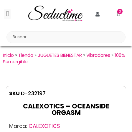
0
BDSM BONDAGE
BIENESTAR SEXUAL
Reuniones Tupper Sex
Inicio
»
Tienda
»
JUGUETES BIENESTAR
»
Vibradores
»
100%
Sumergible
SKU
D-232197
CALEXOTICS – OCEANSIDE
ORGASM
Marca:
CALEXOTICS