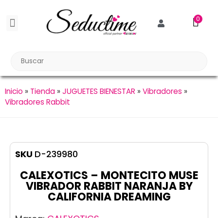
0
BDSM BONDAGE
BIENESTAR SEXUAL
Reuniones Tupper Sex
Inicio
»
Tienda
»
JUGUETES BIENESTAR
»
Vibradores
»
Vibradores Rabbit
SKU
D-239980
CALEXOTICS – MONTECITO MUSE
VIBRADOR RABBIT NARANJA BY
CALIFORNIA DREAMING