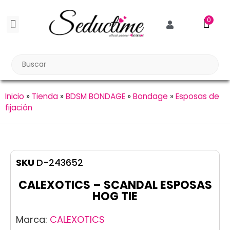
0
BDSM BONDAGE
BIENESTAR SEXUAL
Reuniones Tupper Sex
Inicio
»
Tienda
»
BDSM BONDAGE
»
Bondage
»
Esposas de
fijación
SKU
D-243652
CALEXOTICS – SCANDAL ESPOSAS
HOG TIE
Marca:
CALEXOTICS