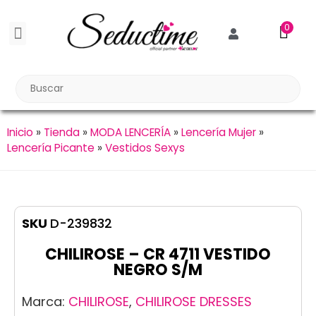
0
BDSM BONDAGE
BIENESTAR SEXUAL
Reuniones Tupper Sex
Inicio
»
Tienda
»
MODA LENCERÍA
»
Lencería Mujer
»
Lencería Picante
»
Vestidos Sexys
SKU
D-239832
CHILIROSE – CR 4711 VESTIDO
NEGRO S/M
Marca:
CHILIROSE
,
CHILIROSE DRESSES