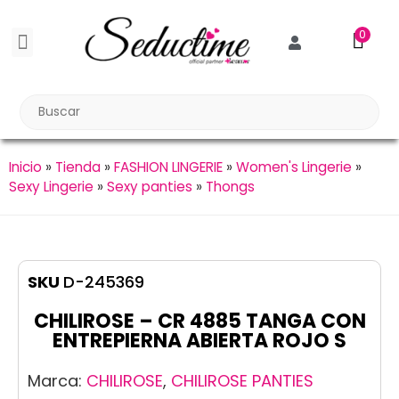
0
BDSM BONDAGE
BIENESTAR SEXUAL
Reuniones Tupper Sex
Inicio
»
Tienda
»
FASHION LINGERIE
»
Women's Lingerie
»
Sexy Lingerie
»
Sexy panties
»
Thongs
SKU
D-245369
CHILIROSE – CR 4885 TANGA CON
ENTREPIERNA ABIERTA ROJO S
Marca:
CHILIROSE
,
CHILIROSE PANTIES