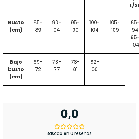
L/X
Busto
85-
90-
95-
100-
105-
85
(cm)
89
94
99
104
109
94
95
10
Bajo
69-
73-
78-
82-
busto
72
77
81
86
(cm)
0,0
Basado en 0 reseñas.