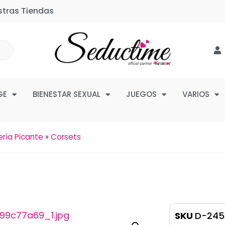
stras Tiendas
GE
BIENESTAR SEXUAL
JUEGOS
VARIOS
ería Picante
»
Corsets
SKU
D-245