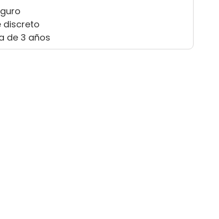
eguro
 discreto
a de 3 años