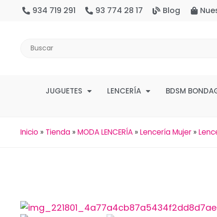
934 719 291
93 774 28 17
Blog
Nue
JUGUETES
LENCERÍA
BDSM BONDA
Inicio
»
Tienda
»
MODA LENCERÍA
»
Lencería Mujer
»
Lenc