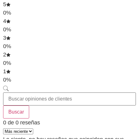
5
0%
4
0%
3
0%
2
0%
1
0%
Buscar
0 de 0 reseñas