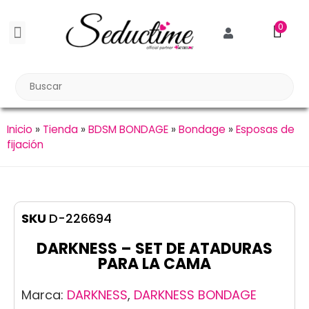
0
BDSM BONDAGE
BIENESTAR SEXUAL
Reuniones Tupper Sex
Inicio
»
Tienda
»
BDSM BONDAGE
»
Bondage
»
Esposas de
fijación
SKU
D-226694
DARKNESS – SET DE ATADURAS
PARA LA CAMA
Marca:
DARKNESS
,
DARKNESS BONDAGE