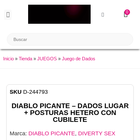
0
BIENESTAR SEXUAL
Reuniones Tupper Sex
Inicio
»
Tienda
»
JUEGOS
»
Juego de Dados
SKU
D-244793
DIABLO PICANTE – DADOS LUGAR
+ POSTURAS HETERO CON
CUBILETE
Marca:
DIABLO PICANTE
,
DIVERTY SEX