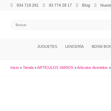
934 719 291
93 774 28 17
Blog
Nuest
JUGUETES
LENCERÍA
BDSM BO
Inicio
»
Tienda
»
ARTÍCULOS VARIOS
»
Articulos divertidos