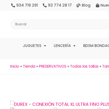
934 719 291
93 774 28 17
Blog
Nue
JUGUETES
LENCERÍA
BDSM BONDA
Inicio
»
Tienda
»
PRESERVATIVOS
»
Todas las tallas
»
Tam