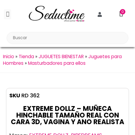
0
BDSM BONDAGE
BIENESTAR SEXUAL
Reuniones Tupper Sex
Inicio
»
Tienda
»
JUGUETES BIENESTAR
»
Juguetes para
Hombres
»
Masturbadores para ellos
SKU
RD 362
EXTREME DOLLZ – MUÑECA
HINCHABLE TAMAÑO REAL CON
CARA 3D, VAGINA Y ANO REALISTA