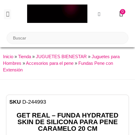
0
BIENESTAR SEXUAL
Reuniones Tupper Sex
Inicio
»
Tienda
»
JUGUETES BIENESTAR
»
Juguetes para
Hombres
»
Accesorios para el pene
»
Fundas Pene con
Extensión
SKU
D-244993
GET REAL – FUNDA HYDRATED
SKIN DE SILICONA PARA PENE
CARAMELO 20 CM