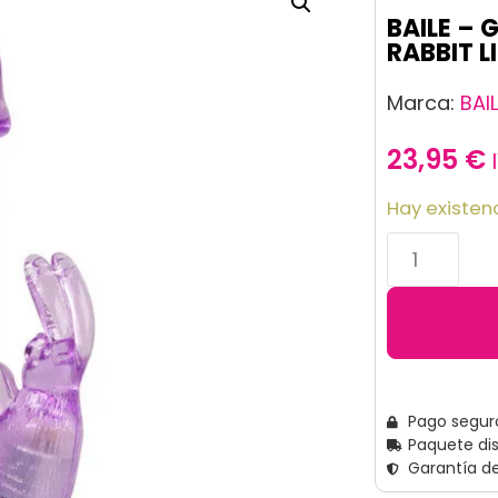
BAILE – 
RABBIT L
Marca:
BAI
23,95
€
Hay existen
Pago segur
Paquete di
Garantía d