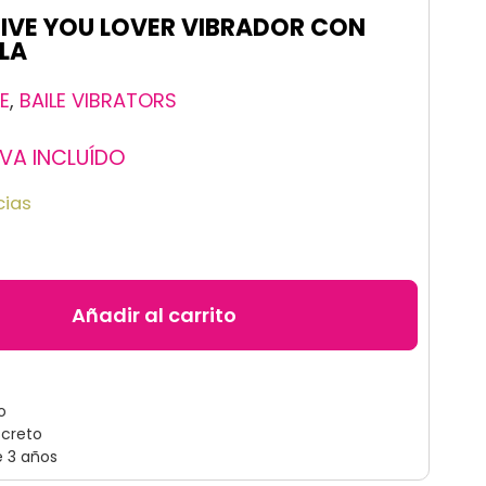
GIVE YOU LOVER VIBRADOR CON
ILA
LE
,
BAILE VIBRATORS
IVA INCLUÍDO
cias
Añadir al carrito
o
screto
e 3 años