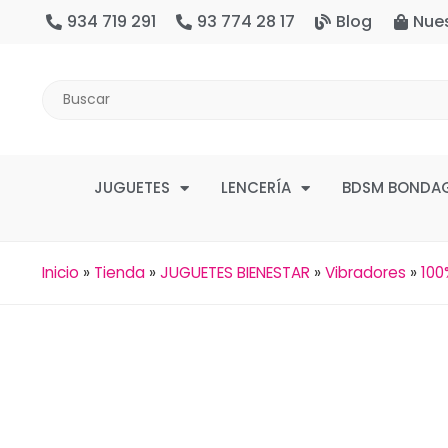
934 719 291
93 774 28 17
Blog
Nue
JUGUETES
LENCERÍA
BDSM BONDA
Inicio
»
Tienda
»
JUGUETES BIENESTAR
»
Vibradores
»
100