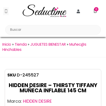
0
BDSM BONDAGE
BIENESTAR SEXUAL
Reuniones Tupper Sex
Inicio
»
Tienda
»
JUGUETES BIENESTAR
»
Muñec@s
Hinchables
SKU
D-245527
HIDDEN DESIRE – THIRSTY TIFFANY
MUÑECA INFLABLE 145 CM
Marca:
HIDDEN DESIRE