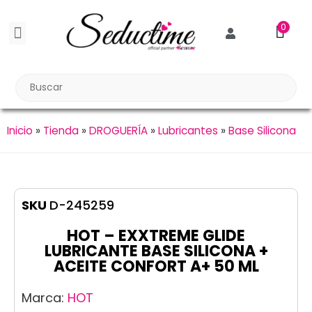
0
BDSM BONDAGE
BIENESTAR SEXUAL
Reuniones Tupper Sex
Inicio
»
Tienda
»
DROGUERÍA
»
Lubricantes
»
Base Silicona
SKU
D-245259
HOT – EXXTREME GLIDE
LUBRICANTE BASE SILICONA +
ACEITE CONFORT A+ 50 ML
Marca:
HOT