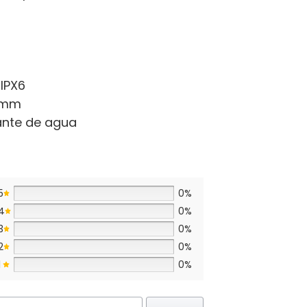
IPX6
6 mm
ante de agua
5
0%
4
0%
3
0%
2
0%
1
0%