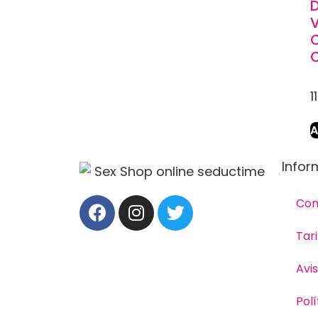
D
1
A
Infor
Con
Tar
Avis
Polí