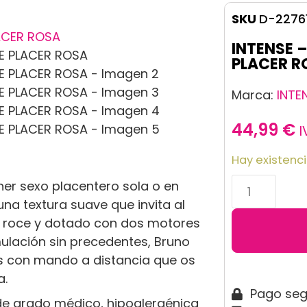
SKU
D-2276
INTENSE 
PLACER R
Marca:
INTE
44,99
€
I
Hay existenc
ner sexo placentero sola o en
na textura suave que invita al
l roce y dotado con dos motores
ulación sin precedentes, Bruno
as con mando a distancia que os
a.
Pago se
de grado médico, hipoalergénica