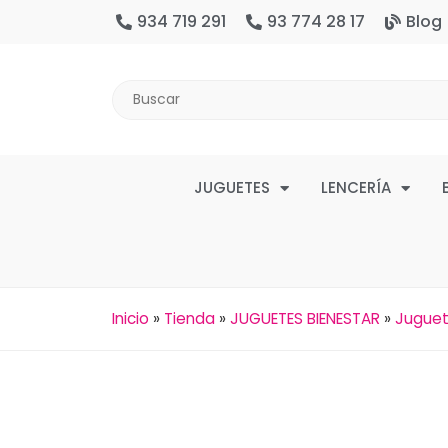
934 719 291
93 774 28 17
Blog
JUGUETES
LENCERÍA
Inicio
»
Tienda
»
JUGUETES BIENESTAR
»
Juguet