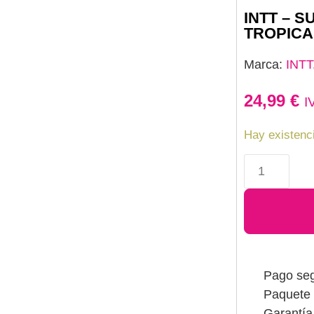
INTT – 
TROPICA
Marca:
INTT
24,99
€
I
Hay existenc
Pago se
Paquete 
Garantía