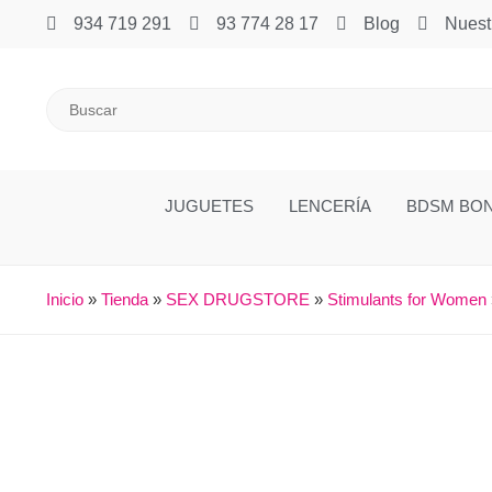
934 719 291
93 774 28 17
Blog
Nuest
JUGUETES
LENCERÍA
BDSM BO
Inicio
»
Tienda
»
SEX DRUGSTORE
»
Stimulants for Women