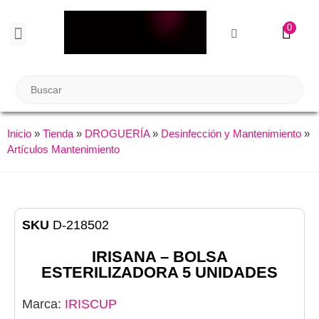
0
BIENESTAR SEXUAL
Reuniones Tupper Sex
Inicio
»
Tienda
»
DROGUERÍA
»
Desinfección y Mantenimiento
»
Artículos Mantenimiento
SKU
D-218502
IRISANA – BOLSA
ESTERILIZADORA 5 UNIDADES
Marca:
IRISCUP