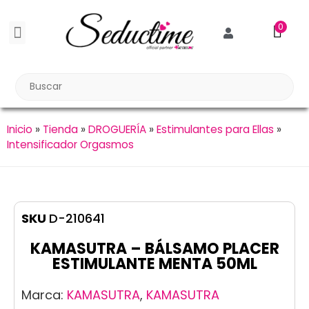
0
BDSM BONDAGE
BIENESTAR SEXUAL
Reuniones Tupper Sex
Inicio
»
Tienda
»
DROGUERÍA
»
Estimulantes para Ellas
»
Intensificador Orgasmos
SKU
D-210641
KAMASUTRA – BÁLSAMO PLACER
ESTIMULANTE MENTA 50ML
Marca:
KAMASUTRA
,
KAMASUTRA