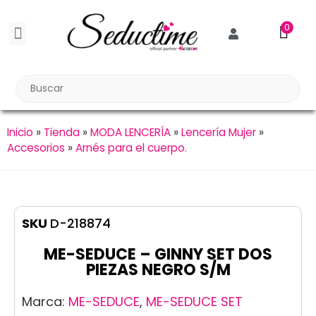
0
BDSM BONDAGE
BIENESTAR SEXUAL
Reuniones Tupper Sex
Inicio
»
Tienda
»
MODA LENCERÍA
»
Lencería Mujer
»
Accesorios
»
Arnés para el cuerpo.
SKU
D-218874
ME-SEDUCE – GINNY SET DOS
PIEZAS NEGRO S/M
Marca:
ME-SEDUCE
,
ME-SEDUCE SET