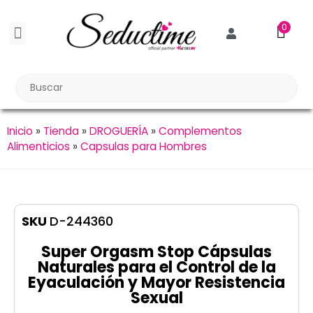
0
BDSM BONDAGE
BIENESTAR SEXUAL
Reuniones Tupper Sex
Inicio
»
Tienda
»
DROGUERÍA
»
Complementos
Alimenticios
»
Capsulas para Hombres
SKU
D-244360
Super Orgasm Stop Cápsulas
Naturales para el Control de la
Eyaculación y Mayor Resistencia
Sexual