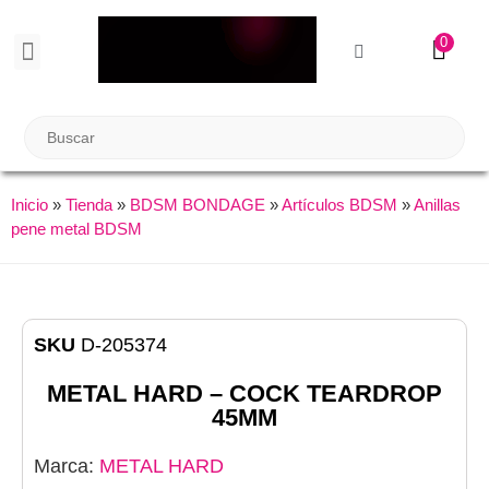
0
BIENESTAR SEXUAL
Reuniones Tupper Sex
Inicio
»
Tienda
»
BDSM BONDAGE
»
Artículos BDSM
»
Anillas
pene metal BDSM
SKU
D-205374
METAL HARD – COCK TEARDROP
45MM
Marca:
METAL HARD