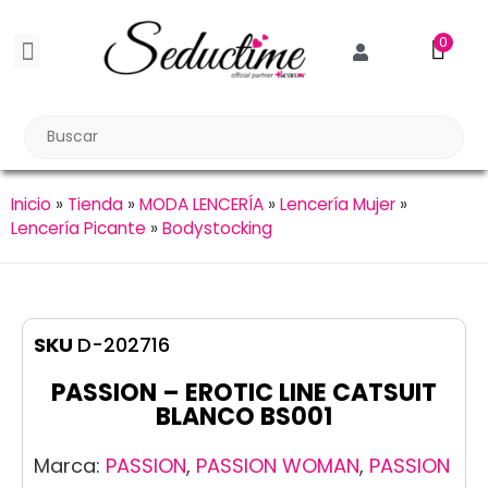
0
BDSM BONDAGE
BIENESTAR SEXUAL
Reuniones Tupper Sex
Inicio
»
Tienda
»
MODA LENCERÍA
»
Lencería Mujer
»
Lencería Picante
»
Bodystocking
SKU
D-202716
PASSION – EROTIC LINE CATSUIT
BLANCO BS001
Marca:
PASSION
,
PASSION WOMAN
,
PASSION