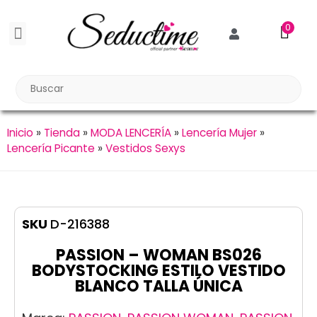
0
BDSM BONDAGE
BIENESTAR SEXUAL
Reuniones Tupper Sex
Inicio
»
Tienda
»
MODA LENCERÍA
»
Lencería Mujer
»
Lencería Picante
»
Vestidos Sexys
SKU
D-216388
PASSION – WOMAN BS026
BODYSTOCKING ESTILO VESTIDO
BLANCO TALLA ÚNICA