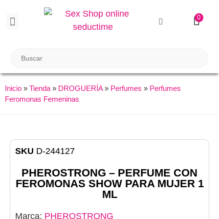
0
BIENESTAR SEXUAL
Reuniones Tupper Sex
Inicio
»
Tienda
»
DROGUERÍA
»
Perfumes
»
Perfumes
Feromonas Femeninas
SKU
D-244127
PHEROSTRONG – PERFUME CON
FEROMONAS SHOW PARA MUJER 1
ML
Marca:
PHEROSTRONG