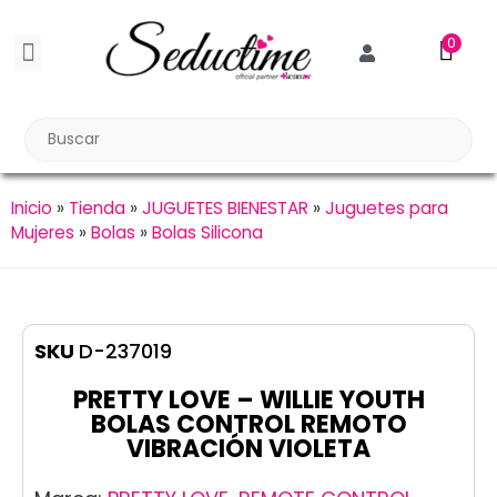
0
BDSM BONDAGE
BIENESTAR SEXUAL
Reuniones Tupper Sex
Inicio
»
Tienda
»
JUGUETES BIENESTAR
»
Juguetes para
Mujeres
»
Bolas
»
Bolas Silicona
SKU
D-237019
PRETTY LOVE – WILLIE YOUTH
BOLAS CONTROL REMOTO
VIBRACIÓN VIOLETA