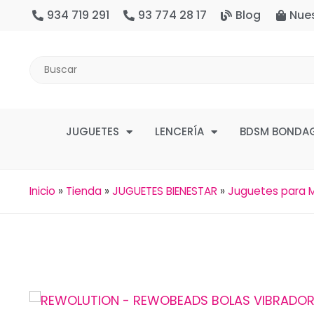
934 719 291
93 774 28 17
Blog
Nue
JUGUETES
LENCERÍA
BDSM BONDA
Inicio
»
Tienda
»
JUGUETES BIENESTAR
»
Juguetes para M