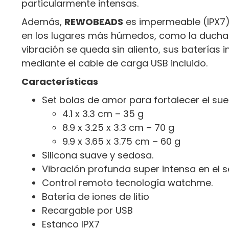
particularmente intensas.
Además,
REWOBEADS
es impermeable (IPX7
en los lugares más húmedos, como la ducha 
vibración se queda sin aliento, sus baterías
mediante el cable de carga USB incluido.
Características
Set bolas de amor para fortalecer el suel
4.1 x 3.3 cm – 35 g
8.9 x 3.25 x 3.3 cm – 70 g
9.9 x 3.65 x 3.75 cm – 60 g
Silicona suave y sedosa.
Vibración profunda super intensa en el s
Control remoto tecnología watchme.
Batería de iones de litio
Recargable por USB
Estanco IPX7