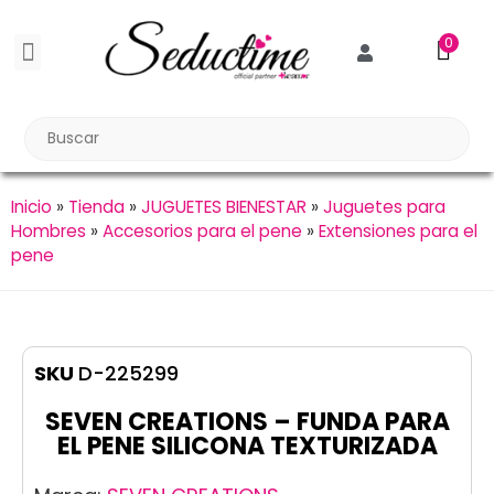
0
BDSM BONDAGE
BIENESTAR SEXUAL
Reuniones Tupper Sex
Inicio
»
Tienda
»
JUGUETES BIENESTAR
»
Juguetes para
Hombres
»
Accesorios para el pene
»
Extensiones para el
pene
SKU
D-225299
SEVEN CREATIONS – FUNDA PARA
EL PENE SILICONA TEXTURIZADA