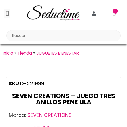
0
BDSM BONDAGE
BIENESTAR SEXUAL
Reuniones Tupper Sex
Inicio
»
Tienda
»
JUGUETES BIENESTAR
SKU
D-221989
SEVEN CREATIONS – JUEGO TRES
ANILLOS PENE LILA
Marca:
SEVEN CREATIONS