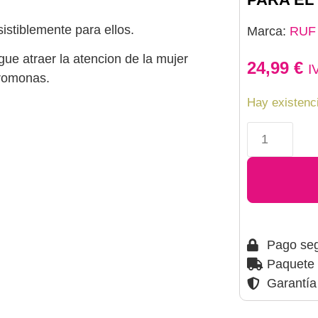
stiblemente para ellos.
Marca:
RUF
gue atraer la atencion de la mujer
24,99
€
I
eromonas.
Hay existenc
Pago se
Paquete 
Garantía