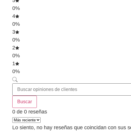
5
0%
4
0%
3
0%
2
0%
1
0%
Buscar
0 de 0 reseñas
Lo siento, no hay reseñas que coincidan con sus s