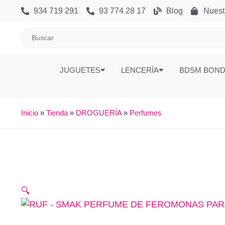
934 719 291
93 774 28 17
Blog
Nuest
JUGUETES
LENCERÍA
BDSM BON
Inicio
»
Tienda
»
DROGUERÍA
»
Perfumes
🔍