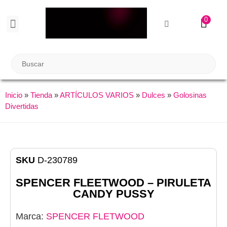
0
BIENESTAR SEXUAL
Reuniones Tupper Sex
Inicio
»
Tienda
»
ARTÍCULOS VARIOS
»
Dulces
»
Golosinas
Divertidas
SKU
D-230789
SPENCER FLEETWOOD – PIRULETA
CANDY PUSSY
Marca:
SPENCER FLETWOOD