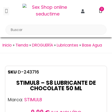
0
BDSM BONDAGE
BIENESTAR SEXUAL
Reuniones Tupper Sex
Inicio
»
Tienda
»
DROGUERÍA
»
Lubricantes
»
Base Agua
SKU
D-243716
STIMUL8 – S8 LUBRICANTE DE
CHOCOLATE 50 ML
Marca:
STIMUL8