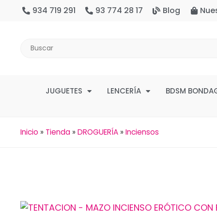
934 719 291
93 774 28 17
Blog
Nue
JUGUETES
LENCERÍA
BDSM BONDA
Inicio
»
Tienda
»
DROGUERÍA
»
Inciensos