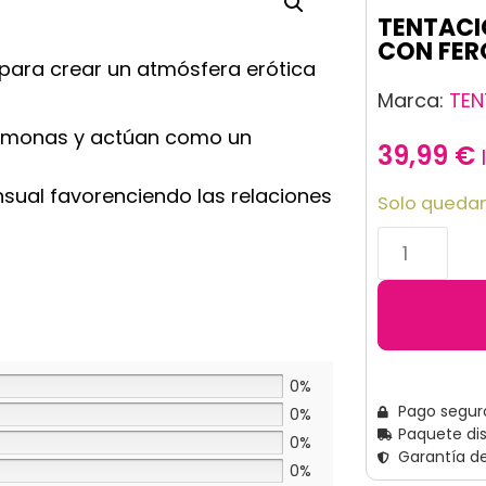
TENTACI
CON FER
 para crear un atmósfera erótica
Marca:
TEN
omonas y actúan como un
39,99
€
sual favorenciendo las relaciones
Solo quedan
0%
Pago segur
0%
Paquete di
0%
Garantía d
0%