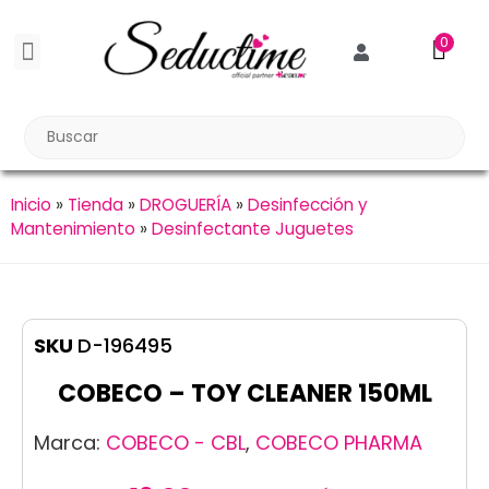
0
BDSM BONDAGE
BIENESTAR SEXUAL
Reuniones Tupper Sex
Inicio
»
Tienda
»
DROGUERÍA
»
Desinfección y
Mantenimiento
»
Desinfectante Juguetes
SKU
D-196495
COBECO – TOY CLEANER 150ML
Marca:
COBECO - CBL
,
COBECO PHARMA