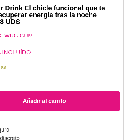
 Drink El chicle funcional que te
ecuperar energía tras la noche
 8 UDS
G
,
WUG GUM
A INCLUÍDO
ias
Añadir al carrito
guro
discreto