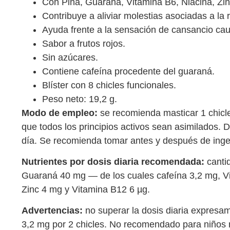
Con Piña, Guaraná, Vitamina B6, Niacina, Zin
Contribuye a aliviar molestias asociadas a la 
Ayuda frente a la sensación de cansancio ca
Sabor a frutos rojos.
Sin azúcares.
Contiene cafeína procedente del guaraná.
Blíster con 8 chicles funcionales.
Peso neto: 19,2 g.
Modo de empleo:
se recomienda masticar 1 chicl
que todos los principios activos sean asimilados. 
día. Se recomienda tomar antes y después de inger
Nutrientes por dosis diaria recomendada:
cantid
Guaraná 40 mg — de los cuales cafeína 3,2 mg, V
Zinc 4 mg y Vitamina B12 6 µg.
Advertencias:
no superar la dosis diaria expres
3,2 mg por 2 chicles. No recomendado para niños