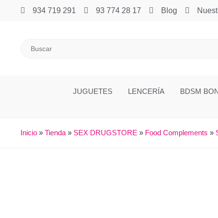
934 719 291
93 774 28 17
Blog
Nuest
JUGUETES
LENCERÍA
BDSM BO
Inicio
»
Tienda
»
SEX DRUGSTORE
»
Food Complements
»