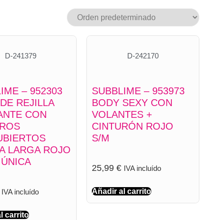
D-241379
D-242170
IME – 952303
SUBBLIME – 953973
DE REJILLA
BODY SEXY CON
ANTE CON
VOLANTES +
ROS
CINTURÓN ROJO
UBIERTOS
S/M
A LARGA ROJO
 ÚNICA
25,99
€
IVA incluído
Añadir al carrito
IVA incluído
l carrito