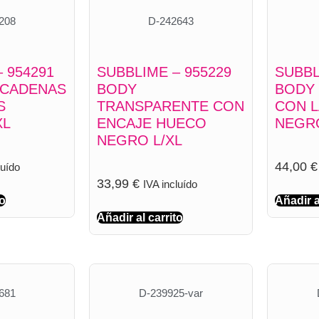
208
D-242643
 954291
SUBBLIME – 955229
SUBBL
 CADENAS
BODY
BODY 
S
TRANSPARENTE CON
CON L
XL
ENCAJE HUECO
NEGR
NEGRO L/XL
44,00
€
luído
33,99
€
IVA incluído
to
Añadir a
Añadir al carrito
681
D-239925-var