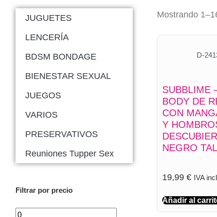
Mostrando 1–16
JUGUETES
LENCERÍA
D-241
BDSM BONDAGE
BIENESTAR SEXUAL
SUBBLIME –
JUEGOS
BODY DE R
CON MANG
VARIOS
Y HOMBRO
PRESERVATIVOS
DESCUBIE
NEGRO TAL
Reuniones Tupper Sex
19,99
€
IVA inc
Filtrar por precio
Añadir al carri