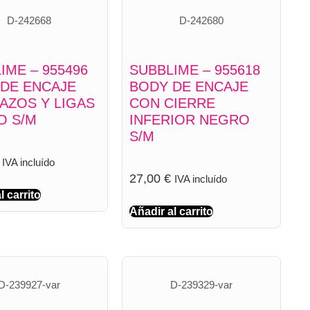
D-242668
D-242680
IME – 955496
SUBBLIME – 955618
DE ENCAJE
BODY DE ENCAJE
AZOS Y LIGAS
CON CIERRE
O S/M
INFERIOR NEGRO
S/M
IVA incluído
27,00
€
IVA incluído
l carrito
Añadir al carrito
D-239927-var
D-239329-var