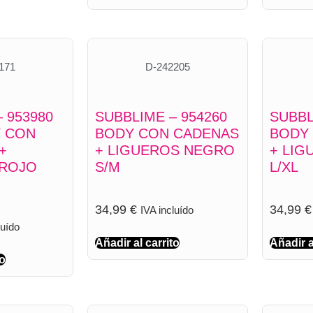
171
D-242205
 953980
SUBBLIME – 954260
SUBBL
Y CON
BODY CON CADENAS
BODY
+
+ LIGUEROS NEGRO
+ LI
 ROJO
S/M
L/XL
34,99
€
34,99
€
IVA incluído
luído
Añadir al carrito
Añadir a
to