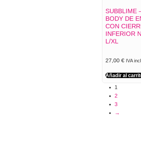
SUBBLIME –
BODY DE E
CON CIERR
INFERIOR 
L/XL
27,00
€
IVA inc
Añadir al carri
1
2
3
→