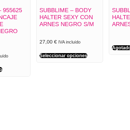
 955625
SUBBLIME – BODY
SUBBL
NCAJE
HALTER SEXY CON
HALTE
E
ARNES NEGRO S/M
ARNES
NEGRO
27,00
€
IVA incluído
Agotad
Seleccionar opciones
luído
to