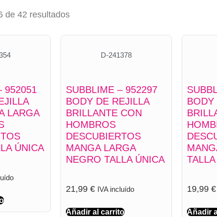
 de 42 resultados
354
D-241378
 952051
SUBBLIME – 952297
SUBBL
EJILLA
BODY DE REJILLA
BODY 
A LARGA
BRILLANTE CON
BRILL
S
HOMBROS
HOMB
RTOS
DESCUBIERTOS
DESC
LA ÚNICA
MANGA LARGA
MANG
NEGRO TALLA ÚNICA
TALLA
luído
21,99
€
19,99
€
IVA incluído
to
Añadir al carrito
Añadir a