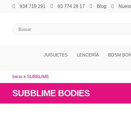
934 719 291
93 774 28 17
Blog
Nuest
JUGUETES
LENCERÍA
BDSM BO
Inicio
»
SUBBLIME
SUBBLIME BODIES