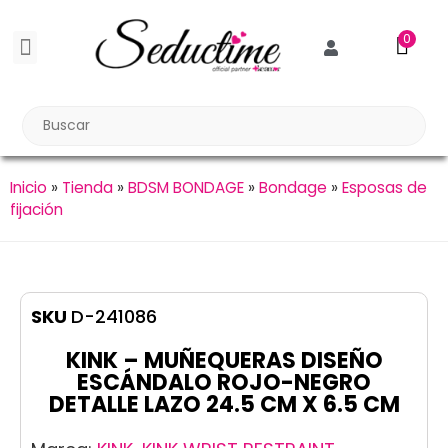
0
BDSM BONDAGE
BIENESTAR SEXUAL
Reuniones Tupper Sex
Inicio
»
Tienda
»
BDSM BONDAGE
»
Bondage
»
Esposas de
fijación
SKU
D-241086
KINK – MUÑEQUERAS DISEÑO
ESCÁNDALO ROJO-NEGRO
DETALLE LAZO 24.5 CM X 6.5 CM